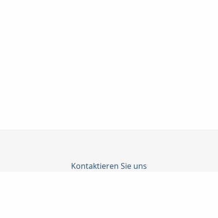
Kontaktieren Sie uns
Taunuskapital e.K.
Martin Neubeck
Georg-Pingler-Str. 13