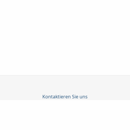
Kontaktieren Sie uns
Taunuskapital e.K.
Martin Neubeck
Georg-Pingler-Str. 13
61462 Königstein i. Ts.