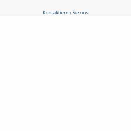
Kontaktieren Sie uns
Taunuskapital e.K.
Martin Neubeck
Georg-Pingler-Str. 13
61462 Königstein i. Ts.
06174-998905
06174-998906
beratung@taunuskapital.de
www.taunuskapital.de
Nachricht schreiben
zum Kundenbereich