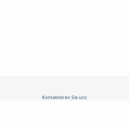
Kontaktieren Sie uns
Taunuskapital e.K.
Martin Neubeck
Georg-Pingler-Str. 13