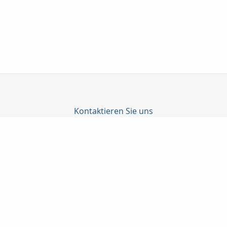
Kontaktieren Sie uns
Taunuskapital e.K.
Martin Neubeck
Georg-Pingler-Str. 13
61462 Königstein i. Ts.
06174-998905
06174-998906
beratung@taunuskapital.de
www.taunuskapital.de