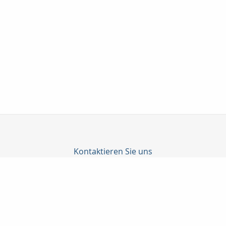
Kontaktieren Sie uns
Taunuskapital e.K.
Martin Neubeck
Georg-Pingler-Str. 13
61462 Königstein i. Ts.
06174-998905