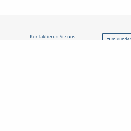
Kontaktieren Sie uns
zum Kunden
Taunuskapital e.K.
Martin Neubeck
Georg-Pingler-Str. 13
61462 Königstein i. Ts.
06174-998905
06174-998906
beratung@taunuskapital.de
www.taunuskapital.de
Nachricht schreiben