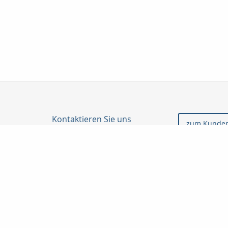
Kontaktieren Sie uns
zum Kunden
Taunuskapital e.K.
Martin Neubeck
Georg-Pingler-Str. 13
61462 Königstein i. Ts.
06174-998905
06174-998906
beratung@taunuskapital.de
www.taunuskapital.de