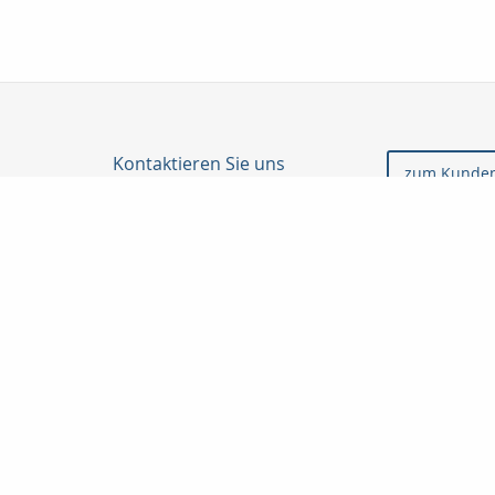
Kontaktieren Sie uns
zum Kunden
Taunuskapital e.K.
Martin Neubeck
Georg-Pingler-Str. 13
61462 Königstein i. Ts.
06174-998905
06174-998906
beratung@taunuskapital.de
www.taunuskapital.de
Nachricht schreiben