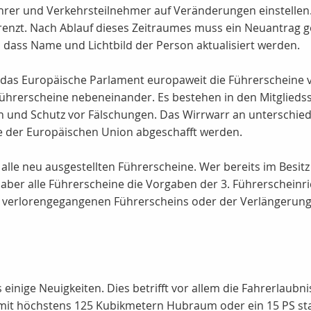
er und Verkehrsteilnehmer auf Veränderungen einstellen. 
grenzt. Nach Ablauf dieses Zeitraumes muss ein Neuantrag 
n, dass Name und Lichtbild der Person aktualisiert werden.
as Europäische Parlament europaweit die Führerscheine vere
hrerscheine nebeneinander. Es bestehen in den Mitgliedss
 und Schutz vor Fälschungen. Das Wirrwarr an unterschied
ie der Europäischen Union abgeschafft werden.
r alle neu ausgestellten Führerscheine. Wer bereits im Besit
ber alle Führerscheine die Vorgaben der 3. Führerscheinric
s verlorengegangenen Führerscheins oder der Verlängerung 
einige Neuigkeiten. Dies betrifft vor allem die Fahrerlaubni
er mit höchstens 125 Kubikmetern Hubraum oder ein 15 PS st