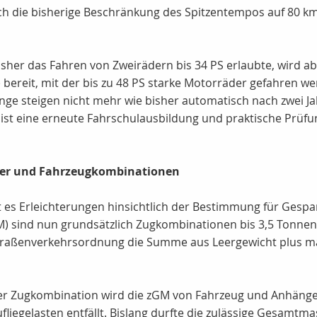
h die bisherige Beschränkung des Spitzentempos auf 80 km/h
isher das Fahren von Zweirädern bis 34 PS erlaubte, wird ab
) bereit, mit der bis zu 48 PS starke Motorräder gefahren 
nge steigen nicht mehr wie bisher automatisch nach zwei J
ist eine erneute Fahrschulausbildung und praktische Prüfu
er und Fahrzeugkombinationen
 es Erleichterungen hinsichtlich der Bestimmung für Gesp
 sind nun grundsätzlich Zugkombinationen bis 3,5 Tonnen
traßenverkehrsordnung die Summe aus Leergewicht plus ma
 Zugkombination wird die zGM von Fahrzeug und Anhänger e
liegelasten entfällt. Bislang durfte die zulässige Gesamtm