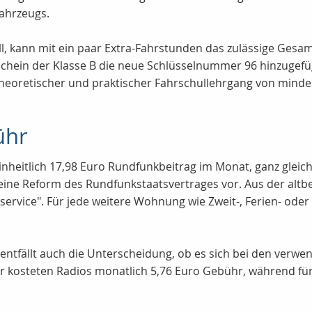
Fahrzeugs.
l, kann mit ein paar Extra-Fahrstunden das zulässige Gesa
hein der Klasse B die neue Schlüsselnummer 96 hinzugefüg
in theoretischer und praktischer Fahrschullehrgang von min
ühr
einheitlich 17,98 Euro Rundfunkbeitrag im Monat, ganz gleic
ine Reform des Rundfunkstaatsvertrages vor. Aus der altb
ervice". Für jede weitere Wohnung wie Zweit-, Ferien- od
entfällt auch die Unterscheidung, ob es sich bei den ver
r kosteten Radios monatlich 5,76 Euro Gebühr, während für