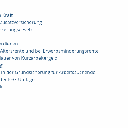
 Kraft
e-Zusatzversicherung
esserungsgesetz
erdienen
r Altersrente und bei Erwerbsminderungsrente
auer von Kurzarbeitergeld
ng
e in der Grundsicherung für Arbeitssuchende
 der EEG-Umlage
ld