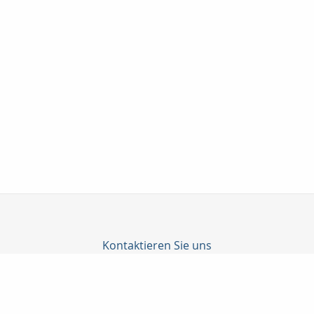
Kontaktieren Sie uns
Taunuskapital e.K.
Martin Neubeck
Georg-Pingler-Str. 13