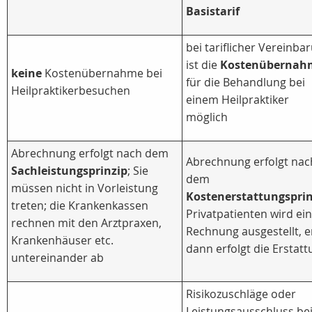
Basistarif
bei tariflicher Vereinba
ist die
Kostenübernah
keine
Kostenübernahme bei
für die Behandlung bei
Heilpraktikerbesuchen
einem Heilpraktiker
möglich
Abrechnung erfolgt nach dem
Abrechnung erfolgt nac
Sachleistungsprinzip
; Sie
dem
müssen nicht in Vorleistung
Kostenerstattungsprin
treten; die Krankenkassen
Privatpatienten wird ei
rechnen mit den Arztpraxen,
Rechnung ausgestellt, e
Krankenhäuser etc.
dann erfolgt die Erstat
untereinander ab
Risikozuschläge oder
Leistungsausschluss be