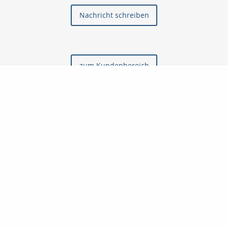
Nachricht schreiben
zum Kundenbereich
Startseite
Kontakt
Finanzierung
Privat
Onlinerechner
Geldanlage
Gewerbe