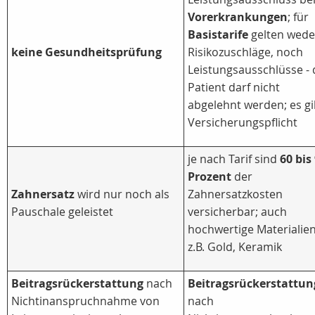
Vorerkrankungen
; für
Basistarife
gelten wede
keine Gesundheitsprüfung
Risikozuschläge, noch
Leistungsausschlüsse - 
Patient darf nicht
abgelehnt werden; es gi
Versicherungspflicht
je nach Tarif sind
60 bis
Prozent
der
Zahnersatz
wird nur noch als
Zahnersatzkosten
Pauschale geleistet
versicherbar; auch
hochwertige Materialien
z.B. Gold, Keramik
Beitragsrückerstattung
nach
Beitragsrückerstattun
Nichtinanspruchnahme von
nach