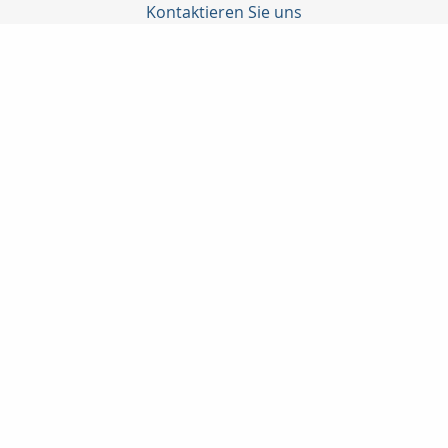
Kontaktieren Sie uns
Taunuskapital e.K.
Martin Neubeck
Georg-Pingler-Str. 13
61462 Königstein i. Ts.
06174-998905
06174-998906
beratung@taunuskapital.de
www.taunuskapital.de
Nachricht schreiben
zum Kundenbereich