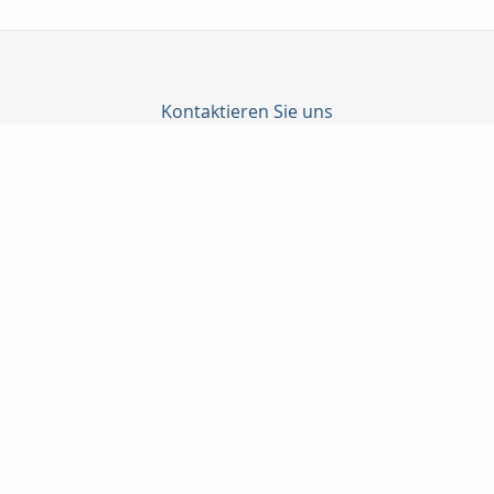
Kontaktieren Sie uns
Taunuskapital e.K.
Martin Neubeck
Georg-Pingler-Str. 13
61462 Königstein i. Ts.
06174-998905
06174-998906
beratung@taunuskapital.de
www.taunuskapital.de
Nachricht schreiben
zum Kundenbereich