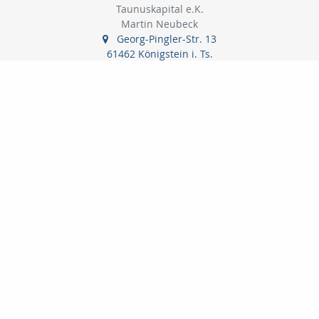
Taunuskapital e.K.
Martin Neubeck
Georg-Pingler-Str. 13
61462 Königstein i. Ts.
06174-998905
06174-998906
beratung@taunuskapital.de
www.taunuskapital.de
Nachricht schreiben
zum Kundenbereich
Startseite
Kontakt