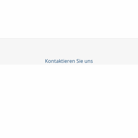
Kontaktieren Sie uns
Taunuskapital e.K.
Martin Neubeck
Georg-Pingler-Str. 13
61462 Königstein i. Ts.
06174-998905
06174-998906
beratung@taunuskapital.de
www.taunuskapital.de
Nachricht schreiben