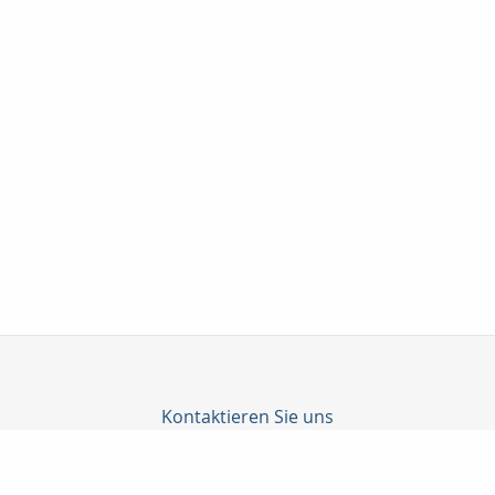
Kontaktieren Sie uns
Taunuskapital e.K.
Martin Neubeck