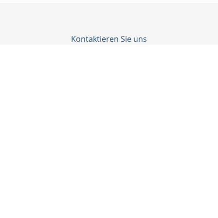
Kontaktieren Sie uns
Taunuskapital e.K.
Martin Neubeck
Georg-Pingler-Str. 13
61462 Königstein i. Ts.
06174-998905
06174-998906
beratung@taunuskapital.de
www.taunuskapital.de
Nachricht schreiben
zum Kundenbereich