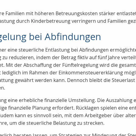
e Familien mit höheren Betreuungskosten stärker entlastet
elastung durch Kinderbetreuung verringern und Familien gezi
egelung bei Abfindungen
sher eine steuerliche Entlastung bei Abfindungen ermöglicht
g zu reduzieren, indem der Betrag fiktiv auf fünf Jahre vert
t. Mit der Abschaffung der Fünftelregelung wird die gesam
ist lediglich im Rahmen der Einkommensteuererklärung mögli
tung gewährt werden kann. Dennoch bleibt die Steuerlast i
en.
g eine erhebliche finanzielle Umstellung. Die Auszahlung 
ige finanzielle Planung erfordert.
Rücklagen
spielen eine en
udem kann es sinnvoll sein, mit dem Arbeitgeber über alte
re, um die steuerliche Belastung zu strecken.
uerlich beraten lassen, um Strategien zur Minderung der Steu