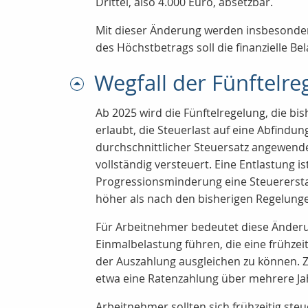
Drittel, also 4.000 Euro, absetzbar.
Mit dieser Änderung werden insbesonder
des Höchstbetrags soll die finanzielle B
Wegfall der Fünftelr
Ab 2025 wird die Fünftelregelung, die bi
erlaubt, die Steuerlast auf eine Abfindun
durchschnittlicher Steuersatz angewende
vollständig versteuert. Eine Entlastung 
Progressionsminderung eine Steuererstat
höher als nach den bisherigen Regelung
Für Arbeitnehmer bedeutet diese Änderun
Einmalbelastung führen, die eine frühzeit
der Auszahlung ausgleichen zu können. Z
etwa eine
Ratenzahlung
über mehrere Jah
Arbeitnehmer sollten sich frühzeitig ste